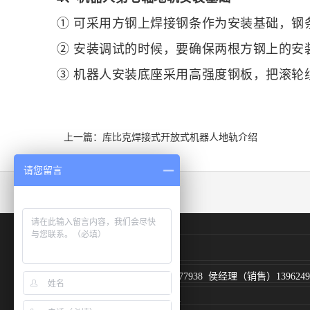
① 可采用方钢上焊接钢条作为安装基础，钢
② 安装调试的时候，要确保两根方钢上的安
③ 机器人安装底座采用高强度钢板，把滚轮
上一篇：库比克焊接式开放式机器人地轨介绍
请您留言
友情链接：
广东库比克
服务热线：400-155-1218
手机: 曾经理（销售）18565877938 侯经理（销售）139624
电子邮箱: info@cubicfms.com